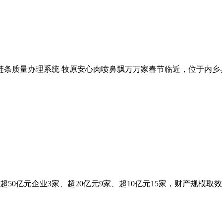
链条质量办理系统 牧原安心肉喷鼻飘万万家春节临近，位于内乡县
50亿元企业3家、超20亿元9家、超10亿元15家，财产规模取效